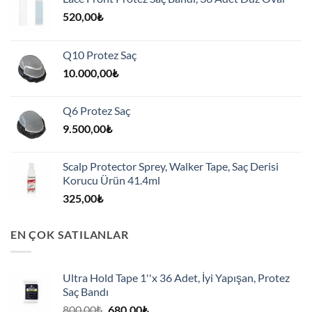
520,00
₺
Q10 Protez Saç
10.000,00
₺
Q6 Protez Saç
9.500,00
₺
Scalp Protector Sprey, Walker Tape, Saç Derisi
Korucu Ürün 41.4ml
325,00
₺
EN ÇOK SATILANLAR
Ultra Hold Tape 1''x 36 Adet, İyi Yapışan, Protez
Saç Bandı
Orijinal
Şu
800,00
₺
680,00
₺