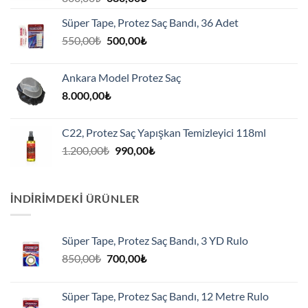
fiyat:
andaki
Süper Tape, Protez Saç Bandı, 36 Adet
800,00₺.
fiyat:
Orijinal
Şu
550,00
₺
500,00
₺
680,00₺.
fiyat:
andaki
550,00₺.
fiyat:
Ankara Model Protez Saç
500,00₺.
8.000,00
₺
C22, Protez Saç Yapışkan Temizleyici 118ml
Orijinal
Şu
1.200,00
₺
990,00
₺
fiyat:
andaki
1.200,00₺.
fiyat:
990,00₺.
İNDIRIMDEKI ÜRÜNLER
Süper Tape, Protez Saç Bandı, 3 YD Rulo
Orijinal
Şu
850,00
₺
700,00
₺
fiyat:
andaki
850,00₺.
fiyat:
Süper Tape, Protez Saç Bandı, 12 Metre Rulo
700,00₺.