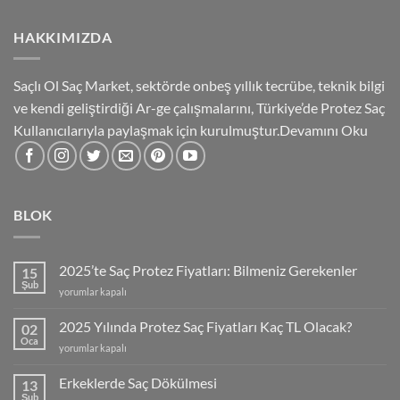
HAKKIMIZDA
Saçlı Ol Saç Market, sektörde onbeş yıllık tecrübe, teknik bilgi
ve kendi geliştirdiği Ar-ge çalışmalarını, Türkiye’de Protez Saç
Kullanıcılarıyla paylaşmak için kurulmuştur.
Devamını Oku
BLOK
2025’te Saç Protez Fiyatları: Bilmeniz Gerekenler
15
Şub
2025’te
yorumlar kapalı
Saç
Protez
2025 Yılında Protez Saç Fiyatları Kaç TL Olacak?
02
Fiyatları:
Oca
2025
yorumlar kapalı
Bilmeniz
Yılında
Gerekenler
Protez
Erkeklerde Saç Dökülmesi
için
13
Saç
Şub