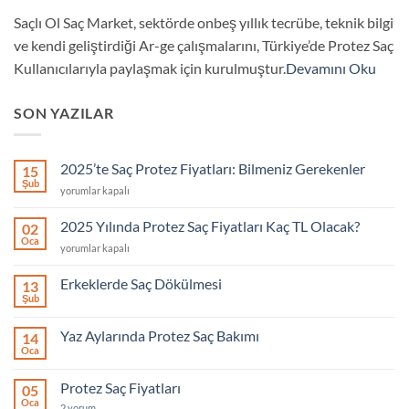
Saçlı Ol Saç Market, sektörde onbeş yıllık tecrübe, teknik bilgi
ve kendi geliştirdiği Ar-ge çalışmalarını, Türkiye’de Protez Saç
Kullanıcılarıyla paylaşmak için kurulmuştur.
Devamını Oku
SON YAZILAR
2025’te Saç Protez Fiyatları: Bilmeniz Gerekenler
15
Şub
2025’te
yorumlar kapalı
Saç
Protez
2025 Yılında Protez Saç Fiyatları Kaç TL Olacak?
02
Fiyatları:
Oca
2025
yorumlar kapalı
Bilmeniz
Yılında
Gerekenler
Protez
Erkeklerde Saç Dökülmesi
için
13
Saç
Şub
Yorum
Fiyatları
yok
Kaç
Erkeklerde
Yaz Aylarında Protez Saç Bakımı
14
Saç
TL
Dökülmesi
Oca
Yorum
Olacak?
yok
için
Yaz
Protez Saç Fiyatları
05
Aylarında
Protez
Oca
Protez
2 yorum