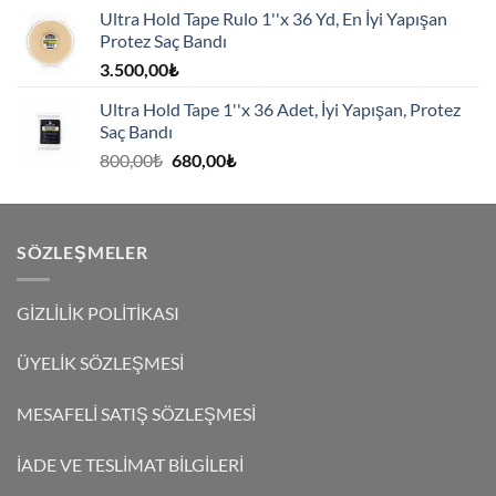
Ultra Hold Tape Rulo 1''x 36 Yd, En İyi Yapışan
Protez Saç Bandı
3.500,00
₺
Ultra Hold Tape 1''x 36 Adet, İyi Yapışan, Protez
Saç Bandı
Orijinal
Şu
800,00
₺
680,00
₺
fiyat:
andaki
800,00₺.
fiyat:
680,00₺.
SÖZLEŞMELER
GİZLİLİK POLİTİKASI
ÜYELİK SÖZLEŞMESİ
MESAFELİ SATIŞ SÖZLEŞMESİ
İADE VE TESLİMAT BİLGİLERİ