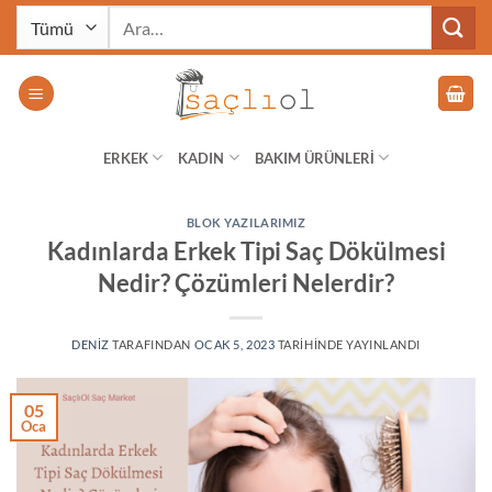
İçeriğe
Ara:
atla
ERKEK
KADIN
BAKIM ÜRÜNLERİ
BLOK YAZILARIMIZ
Kadınlarda Erkek Tipi Saç Dökülmesi
Nedir? Çözümleri Nelerdir?
DENIZ
TARAFINDAN
OCAK 5, 2023
TARIHINDE YAYINLANDI
05
Oca