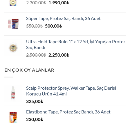
Orijinal
Şu
2.300,00
₺
1.990,00
₺
fiyat:
andaki
2.300,00₺.
fiyat:
Süper Tape, Protez Saç Bandı, 36 Adet
1.990,00₺.
Orijinal
Şu
550,00
₺
500,00
₺
fiyat:
andaki
550,00₺.
fiyat:
Ultra Hold Tape Rulo 1''x 12 Yd, İyi Yapışan Protez
500,00₺.
Saç Bandı
Orijinal
Şu
2.500,00
₺
2.250,00
₺
fiyat:
andaki
2.500,00₺.
fiyat:
EN ÇOK OY ALANLAR
2.250,00₺.
Scalp Protector Sprey, Walker Tape, Saç Derisi
Korucu Ürün 41.4ml
325,00
₺
Elastibond Tape, Protez Saç Bandı, 36 Adet
230,00
₺