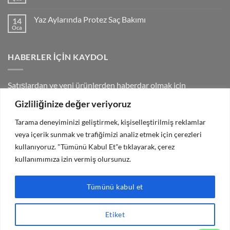
Yorum
Fiyatları
yok
Kaç
Erkeklerde
Yaz Aylarında Protez Saç Bakımı
14
Saç
TL
Dökülmesi
Oca
Yorum
Olacak?
yok
için
Yaz
Aylarında
HABERLER İÇIN KAYDOL
Protez
Saç
Bakımı
Satışlardan ve yeni ürünlerden haberdar olmak için
bültenimize kaydolun.
Gizliliğinize değer veriyoruz
Hata:
İletişim formu bulunamadı.
Tarama deneyiminizi geliştirmek, kişiselleştirilmiş reklamlar
veya içerik sunmak ve trafiğimizi analiz etmek için çerezleri
kullanıyoruz. "Tümünü Kabul Et"e tıklayarak, çerez
kullanımımıza izin vermiş olursunuz.
Tümünü kabul et
ERKEK
KADIN
BAKIM ÜRÜNLERİ
2008 Yılı ©
Hair Lost Kuruluşudur
Etiket